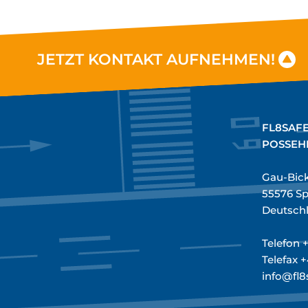
JETZT KONTAKT AUFNEHMEN!
FL8SAFE 
POSSEH
Gau-Bick
55576 Sp
Deutsch
Telefon 
Telefax 
info@fl8